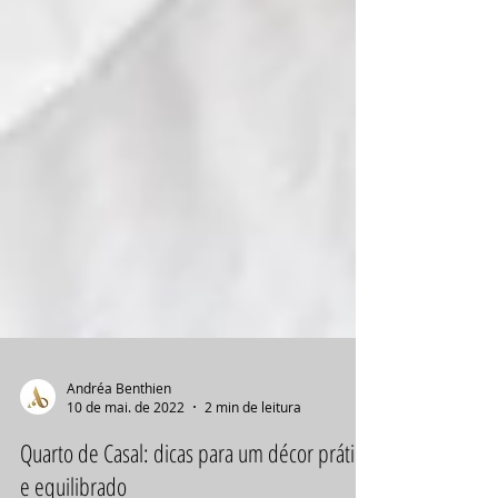
Andréa Benthien
10 de mai. de 2022
2 min de leitura
Quarto de Casal: dicas para um décor prático